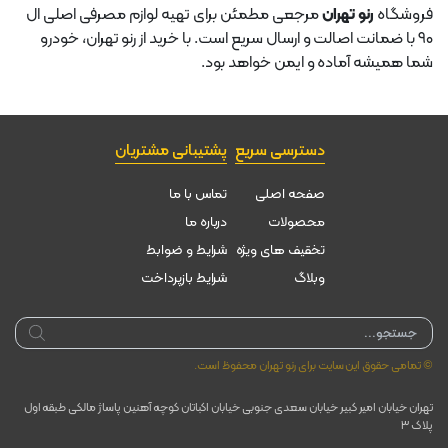
فروشگاه
رنو تهران
مرجعی مطمئن برای تهیه لوازم مصرفی اصلی ال
۹۰ با ضمانت اصالت و ارسال سریع است. با خرید از رنو تهران، خودرو
شما همیشه آماده و ایمن خواهد بود.
دسترسی سریع
پشتیبانی مشتریان
صفحه اصلی
تماس با ما
محصولات
درباره ما
تخقیف های ویژه
شرایط و ضوابط
وبلاگ
شرایط بازپرداخت
Products
search
© تمامی حقوق این سایت برای رنو تهران محفوظ است.
تهران خیابان امیر کبیر خیابان سعدی جنوبی خیابان اکباتان کوچه آهنین پاساژ مالکی طبقه اول
پلاک ۳