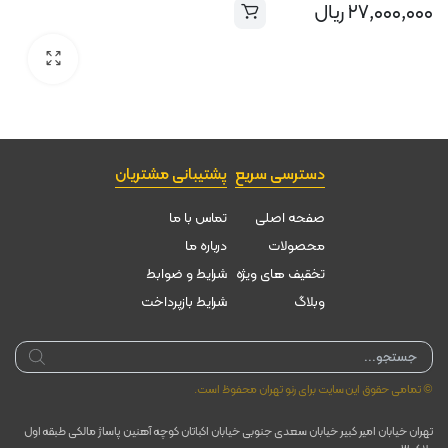
۲۷,۰۰۰,۰۰۰
ریال
دسترسی سریع
پشتیبانی مشتریان
صفحه اصلی
تماس با ما
محصولات
درباره ما
تخقیف های ویژه
شرایط و ضوابط
وبلاگ
شرایط بازپرداخت
Products
search
© تمامی حقوق این سایت برای رنو تهران محفوظ است.
تهران خیابان امیر کبیر خیابان سعدی جنوبی خیابان اکباتان کوچه آهنین پاساژ مالکی طبقه اول