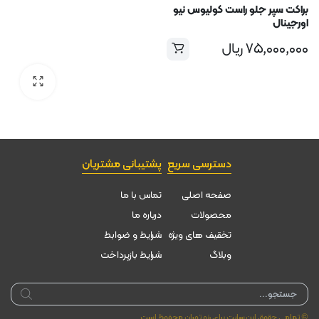
براکت سپر جلو راست کولیوس نیو
اورجینال
۷۵,۰۰۰,۰۰۰
ریال
دسترسی سریع
پشتیبانی مشتریان
صفحه اصلی
تماس با ما
محصولات
درباره ما
تخقیف های ویژه
شرایط و ضوابط
وبلاگ
شرایط بازپرداخت
Products
search
© تمامی حقوق این سایت برای رنو تهران محفوظ است.