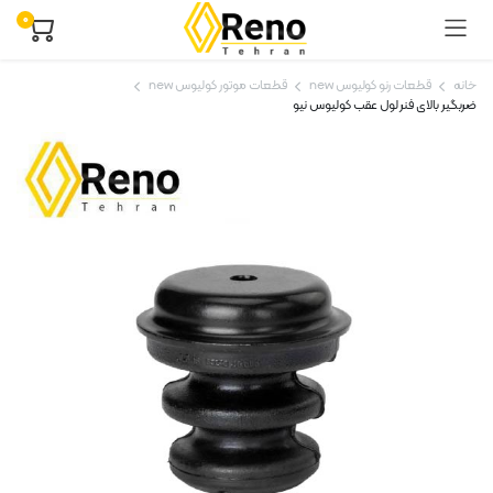
۰
خانه
قطعات رنو کولیوس new
قطعات موتور کولیوس new
ضربگیر بالای فنر لول عقب کولیوس نیو