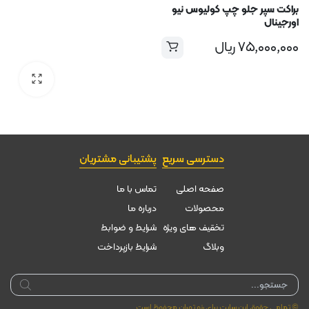
براکت سپر جلو چپ کولیوس نیو
اورجینال
۷۵,۰۰۰,۰۰۰
ریال
دسترسی سریع
پشتیبانی مشتریان
صفحه اصلی
تماس با ما
محصولات
درباره ما
تخقیف های ویژه
شرایط و ضوابط
وبلاگ
شرایط بازپرداخت
Products
search
© تمامی حقوق این سایت برای رنو تهران محفوظ است.