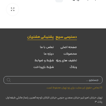
دسترسی سریع
پشتیبانی مشتریان
صفحه اصلی
تماس با ما
محصولات
درباره ما
تخقیف های ویژه
شرایط و ضوابط
وبلاگ
شرایط بازپرداخت
Products
search
© تمامی حقوق این سایت برای رنو تهران محفوظ است.
تهران خیابان امیر کبیر خیابان سعدی جنوبی خیابان اکباتان کوچه آهنین پاساژ مالکی طبقه اول
پلاک ۳