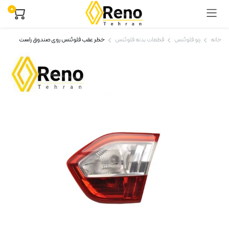
۰
خانه
رنو فلوئنس
قطعات بدنه فلوئنس
خطر عقب فلوئنس روی صندوق راست