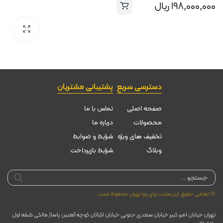
۱۹۸,۰۰۰,۰۰۰
ریال
دسترسی سریع
پشتیبانی مشتریان
صفحه اصلی
تماس با ما
محصولات
درباره ما
تخقیف های ویژه
شرایط و ضوابط
وبلاگ
شرایط بازپرداخت
Products
search
© تمامی حقوق این سایت برای رنو تهران محفوظ است.
تهران خیابان امیر کبیر خیابان سعدی جنوبی خیابان اکباتان کوچه آهنین پاساژ مالکی طبقه اول