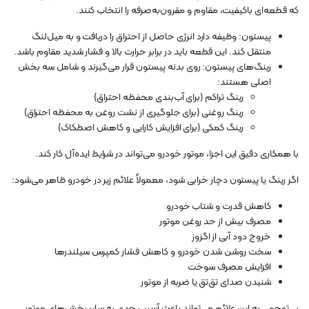
که قطعه‌ای باکیفیت، مقاوم و مقرون‌به‌صرفه را انتخاب کنند.
پیستون: وظیفه دارد انرژی حاصل از احتراق را دریافت و به میل‌لنگ
منتقل کند. این قطعه باید در برابر حرارت بالا و فشار شدید مقاوم باشد.
رینگ‌های پیستون: روی بدنه پیستون قرار می‌گیرند و شامل سه بخش
اصلی هستند:
رینگ تراکم (برای آب‌بندی محفظه احتراق)
رینگ روغنی (برای جلوگیری از نشت روغن به محفظه احتراق)
رینگ کمکی (برای افزایش کارایی و کاهش اصطکاک)
با همکاری دقیق این اجزا، موتور خودرو می‌تواند در شرایط ایده‌آل کار کند.
اگر رینگ یا پیستون دچار خرابی شود، معمولاً علائم زیر در خودرو ظاهر می‌شود:
کاهش قدرت و شتاب خودرو
مصرف بیش از حد روغن موتور
خروج دود آبی از اگزوز
سخت روشن شدن خودرو و کاهش فشار کمپرس سیلندرها
افزایش مصرف سوخت
شنیدن صدای تق‌تق یا ضربه از موتور
بی‌توجهی به این علائم می‌تواند باعث آسیب جدی به سایر بخش‌های موتور