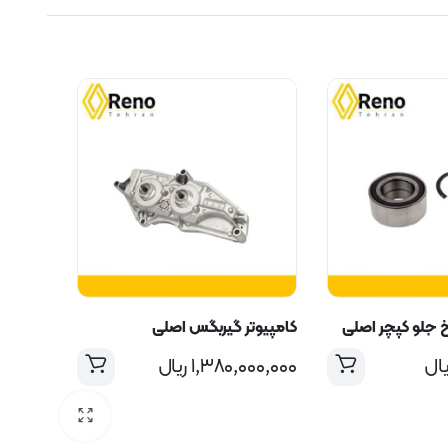
 جلو کپچر اصلی
کامپیوتر گیربگس اصلی
یال
۱,۳۸۰,۰۰۰,۰۰۰
ریال