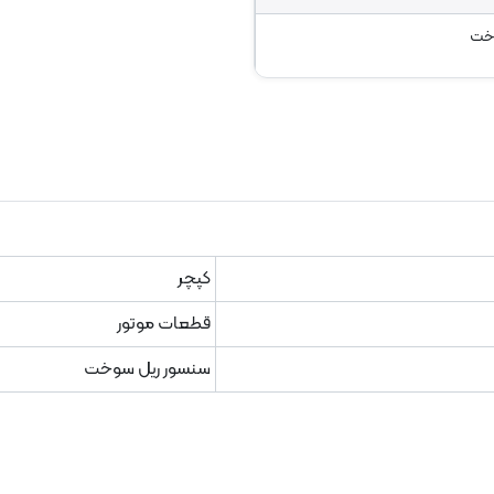
خت
کپچر
قطعات موتور
سنسور ریل سوخت