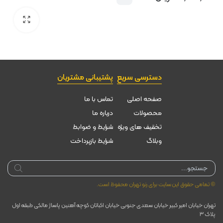
دسترسی سریع
پشتیبانی مشتریان
صفحه اصلی
تماس با ما
محصولات
درباره ما
تخقیف های ویژه
شرایط و ضوابط
وبلاگ
شرایط بازپرداخت
Products
search
© تمامی حقوق این سایت برای رنو تهران محفوظ است.
تهران خیابان امیر کبیر خیابان سعدی جنوبی خیابان اکباتان کوچه آهنین پاساژ مالکی طبقه اول
پلاک ۳