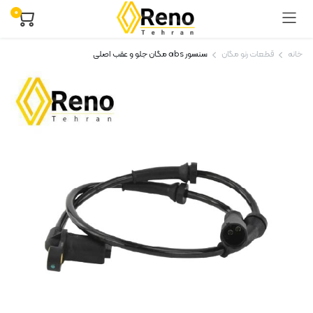
۰
خانه
قطعات رنو مگان
سنسور abs مگان جلو و عقب اصلی