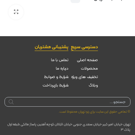
دسترسی سریع
پشتیبانی مشتریان
صفحه اصلی
تماس با ما
محصولات
درباره ما
تخقیف های ویژه
شرایط و ضوابط
وبلاگ
شرایط بازپرداخت
Products
search
© تمامی حقوق این سایت برای رنو تهران محفوظ است.
تهران خیابان امیر کبیر خیابان سعدی جنوبی خیابان اکباتان کوچه آهنین پاساژ مالکی طبقه اول
پلاک ۳