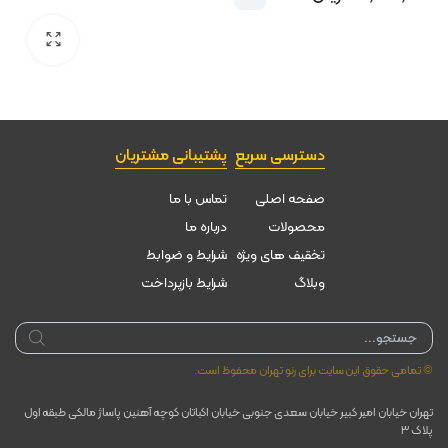
دسترسی سریع
پشتیبانی مشتریان
صفحه اصلی
تماس با ما
محصولات
درباره ما
تخقیف های ویژه
شرایط و ضوابط
وبلاگ
شرایط بازپرداخت
Products
search
© تمامی حقوق این سایت برای رنو تهران محفوظ است.
تهران خیابان امیر کبیر خیابان سعدی جنوبی خیابان اکباتان کوچه آهنین پاساژ مالکی طبقه اول
پلاک ۳