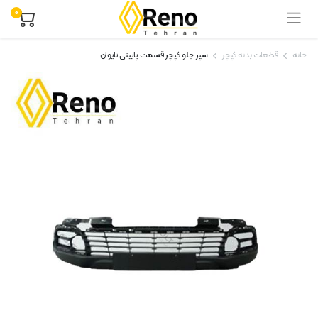
۰
خانه
قطعات بدنه کپچر
سپر جلو کپچر قسمت پایینی تایوان