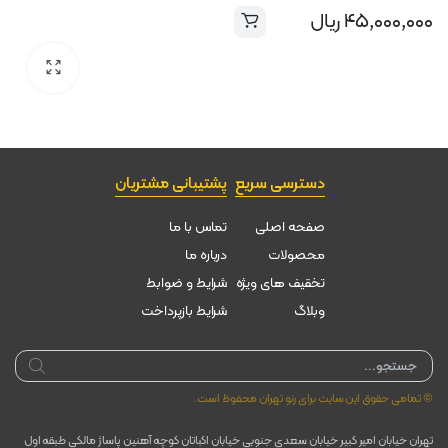
۴۵,۰۰۰,۰۰۰
ریال
دسترسی سریع
پشتیبانی مشتریان
صفحه اصلی
تماس با ما
محصولات
درباره ما
تخقیف های ویژه
شرایط و ضوابط
وبلاگ
شرایط بازپرداخت
Products
search
© تمامی حقوق این سایت برای رنو تهران محفوظ است.
تهران خیابان امیر کبیر خیابان سعدی جنوبی خیابان اکباتان کوچه آهنین پاساژ مالکی طبقه اول