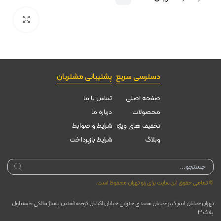
دسترسی سریع
پشتیبانی مشتریان
صفحه اصلی
تماس با ما
محصولات
درباره ما
تخقیف های ویژه
شرایط و ضوابط
وبلاگ
شرایط بازپرداخت
Products
search
© تمامی حقوق این سایت برای رنو تهران محفوظ است.
تهران خیابان امیر کبیر خیابان سعدی جنوبی خیابان اکباتان کوچه آهنین پاساژ مالکی طبقه اول
پلاک ۳