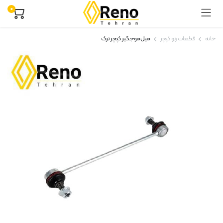
۰
خانه
قطعات رنو کپچر
میل‌موجگیر کپچر ترک