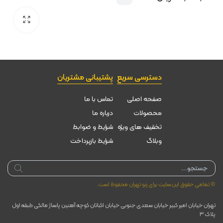
دسترسی سریع
پشتیبانی مشتریان
صفحه اصلی
تماس با ما
محصولات
درباره ما
تخقیف های ویژه
شرایط و ضوابط
وبلاگ
شرایط بازپرداخت
Products
search
© تمامی حقوق این سایت برای رنو تهران محفوظ است.
تهران خیابان امیر کبیر خیابان سعدی جنوبی خیابان اکباتان کوچه آهنین پاساژ مالکی طبقه اول
پلاک ۳