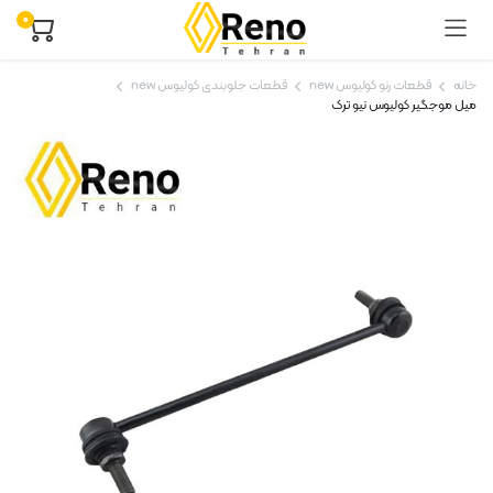
۰
خانه
قطعات رنو کولیوس new
قطعات جلوبندی کولیوس new
میل موجگیر کولیوس نیو ترک