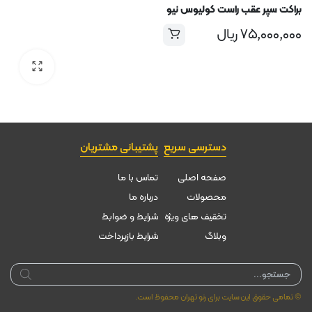
براکت سپر عقب راست کولیوس نیو
۷۵,۰۰۰,۰۰۰
ریال
دسترسی سریع
پشتیبانی مشتریان
صفحه اصلی
تماس با ما
محصولات
درباره ما
تخقیف های ویژه
شرایط و ضوابط
وبلاگ
شرایط بازپرداخت
Products
search
© تمامی حقوق این سایت برای رنو تهران محفوظ است.