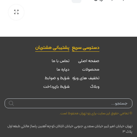
دسترسی سریع
پشتیبانی مشتریان
صفحه اصلی
تماس با ما
محصولات
درباره ما
تخقیف های ویژه
شرایط و ضوابط
وبلاگ
شرایط بازپرداخت
Products
search
© تمامی حقوق این سایت برای رنو تهران محفوظ است.
تهران خیابان امیر کبیر خیابان سعدی جنوبی خیابان اکباتان کوچه آهنین پاساژ مالکی طبقه اول
پلاک ۳