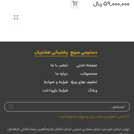
۵۹,۰۰۰,۰۰۰
ریال
دسترسی سریع
پشتیبانی مشتریان
صفحه اصلی
تماس با ما
محصولات
درباره ما
تخقیف های ویژه
شرایط و ضوابط
وبلاگ
شرایط بازپرداخت
Products
search
© تمامی حقوق این سایت برای رنو تهران محفوظ است.
تهران خیابان امیر کبیر خیابان سعدی جنوبی خیابان اکباتان کوچه آهنین پاساژ مالکی طبقه اول