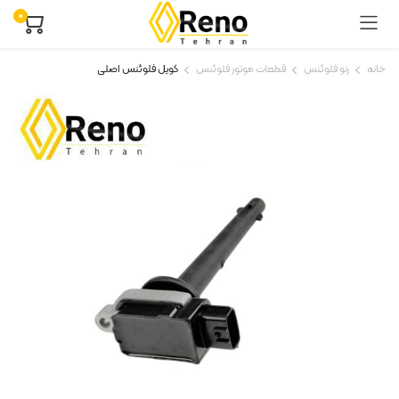
۰
خانه
رنو فلوئنس
قطعات موتور فلوئنس
کویل فلوئنس اصلی