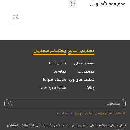
۱۰۵,۰۰۰,۰۰۰
ریال
دسترسی سریع
پشتیبانی مشتریان
صفحه اصلی
تماس با ما
محصولات
درباره ما
تخقیف های ویژه
شرایط و ضوابط
وبلاگ
شرایط بازپرداخت
Products
search
© تمامی حقوق این سایت برای رنو تهران محفوظ است.
تهران خیابان امیر کبیر خیابان سعدی جنوبی خیابان اکباتان کوچه آهنین پاساژ مالکی طبقه اول