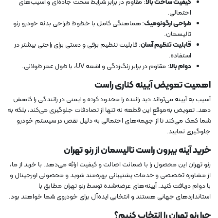
کیفیت ساخت بالا
: مقاوم در برابر شرایط سخت جاده‌ای و آسیب‌های
احتمالی.
طراحی ارگونومیک
: هماهنگی کامل با خطوط طراحی بدنه خودرو رنو
تالیسمان.
قابلیت تنظیم آسان
: قابلیت تنظیم برقی و دستی برای راحتی بیشتر در
استفاده.
دوام بالا
: مقاوم در برابر زنگ‌زدگی و اشعه UV، با طول عمر طولانی.
اهمیت تعویض آیینه کناری راست
آسیب به آیینه می‌تواند دید راننده را محدود کرده و ایمنی در رانندگی را کاهش
دهد. تعویض به‌موقع این قطعه نه تنها از تصادفات جلوگیری می‌کند، بلکه به
شما کمک می‌کند تا از جریمه‌های احتمالی به دلیل نقص در سیستم خودرو
جلوگیری نمایید.
خرید آینه بیرون راست تالیسمان از رنو تهران
رنو تهران این محصول را با ضمانت اصالت و کیفیت ارائه می‌دهد. با خرید از ما،
از مشاوره تخصصی و خدمات پشتیبانی بهره‌مند شوید و محصولی اورجینال و
با دوام دریافت کنید. آیینه‌های عرضه‌شده توسط رنو تهران مطابق با
استانداردهای جهانی هستند و انتخابی ایده‌آل برای خودروی شما خواهند بود.
چرا رنو تهران را انتخاب کنیم؟