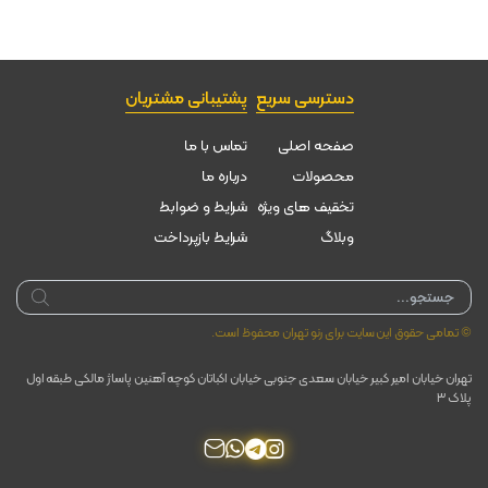
دسترسی سریع
پشتیبانی مشتریان
صفحه اصلی
تماس با ما
محصولات
درباره ما
تخقیف های ویژه
شرایط و ضوابط
وبلاگ
شرایط بازپرداخت
Products
search
© تمامی حقوق این سایت برای رنو تهران محفوظ است.
تهران خیابان امیر کبیر خیابان سعدی جنوبی خیابان اکباتان کوچه آهنین پاساژ مالکی طبقه اول
پلاک ۳